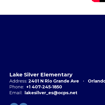
Lake Silver Elementary
Address:
2401 N Rio Grande Ave
Orland
Phone:
+1 407-245-1850
Email:
lakesilver_es@ocps.net