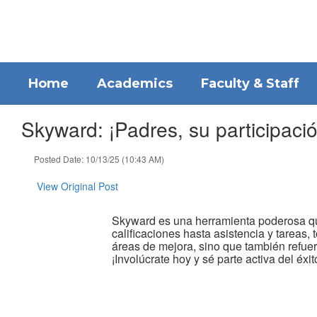
Skip
to
main
content
Home
Academics
Faculty & Staff
Skyward: ¡Padres, su participació
Posted Date: 10/13/25 (10:43 AM)
View Original Post
Skyward es una herramienta poderosa que
calificaciones hasta asistencia y tareas,
áreas de mejora, sino que también refuer
¡Involúcrate hoy y sé parte activa del éxito